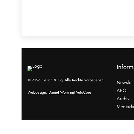
Inform
© 2026 Fleisch & Co, Alle Rechte vorbehalten
Newslett
ABO
Webdesign:
Daniel Wom
mit
VeloCore
Archiv
Mediada
Cookies &