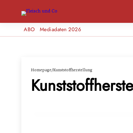
ABO
Mediadaten 2026
Homepage
/
Kunststoffherstellung
Kunststoffherst
08. Dezember 2024
Methan aus Ställen: MIT präsentiert umw
LANDWIRTSCHAFT & UMWELT