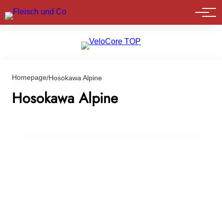
Marktführer
Homepage
/
Hosokawa Alpine
06. März 2024
Deutsche Landwirtschafts-Gesellschaft ehrt
Hosokawa Alpine
Innovationsführer der Lebensmitteltechnik
mit dem International FoodTec Award 2024
EVENTS & TERMINE