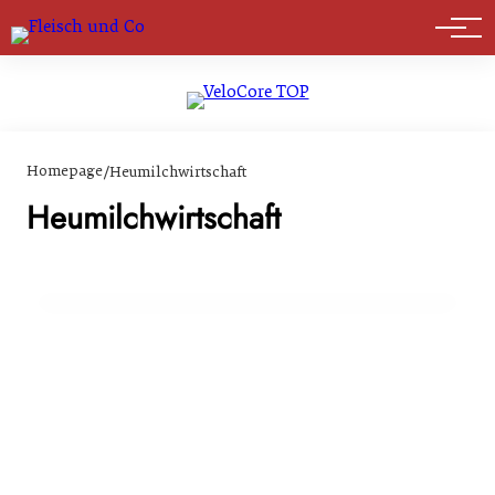
Marktführer
Homepage
/
Heumilchwirtschaft
10. März 2024
Heumilchwirtschaft im Alpenbogen von den
Heumilchwirtschaft
Vereinigten Nationen als Weltkulturerbe
ausgezeichnet
GENUSS & TRENDS