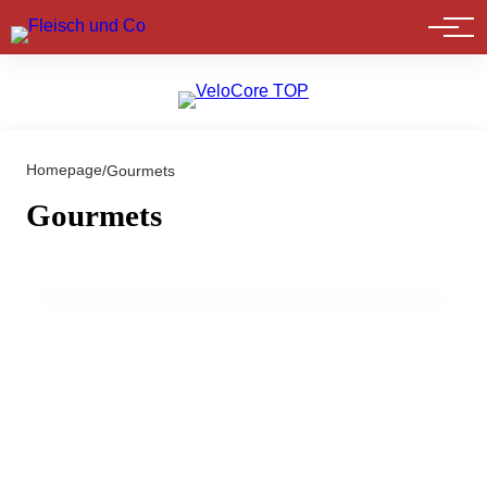
Marktführer
Homepage
/
Gourmets
19. März 2024
Michelin-Sterne 2025: Triumphale
Gourmets
Rückkehr nach Österreich belebt
Gastronomie
GENUSS & TRENDS