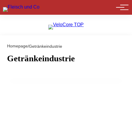
Marktführer
Homepage
/
Getränkeindustrie
20. März 2024
Anuga FoodTec 2024: Treffpunkt für
Getränkeindustrie
Innovation der Lebensmittelbranche in
Köln
EVENTS & TERMINE