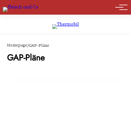
Marktführer
Homepage
/
GAP-Pläne
19. März 2024
EU-Agrarpolitik Pläne: BIO AUSTRIA
GAP-Pläne
kritisiert Benachteiligung von Bio-
Landwirtschaft
BIO