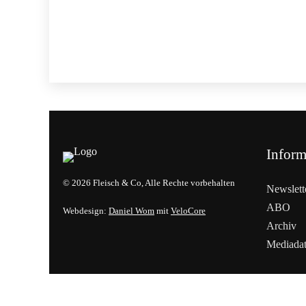
Inform
© 2026 Fleisch & Co, Alle Rechte vorbehalten
Newslett
ABO
Webdesign:
Daniel Wom
mit
VeloCore
Archiv
Mediada
Cookies &