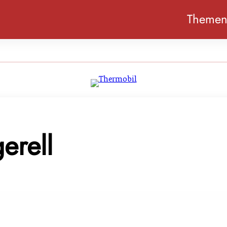
Theme
erell
ischerei Gugerell bleibt bestehen