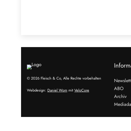
Inform
© 2026 Fleisch & Co, Alle Rechte vorbehalten
Newslett
ABO
Webdesign:
Daniel Wom
mit
VeloCore
Archiv
Mediada
Cookies &