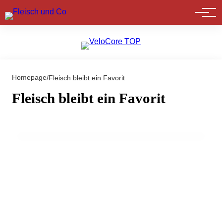
Marktführer
Homepage
/
Fleisch bleibt ein Favorit
11. März 2024
Hollywood isst gerne und viel Fleisch – Star-
Fleisch bleibt ein Favorit
Koch Wolfgang Puck servierte bei den
Oscars
EVENTS & TERMINE