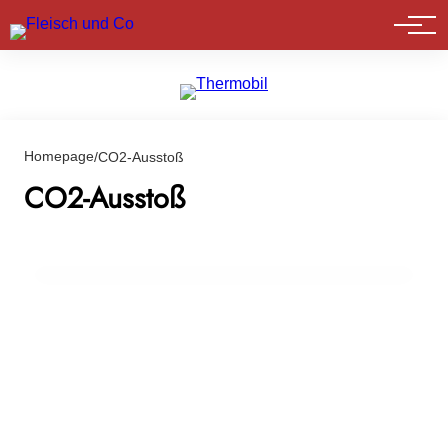
Marktführer
Homepage
/
CO2-Ausstoß
06. März 2024
Debatte um Laborfleisch in Österreich:
CO2-Ausstoß
Parteien im Dialog über die Zukunft der
Lebensmittelproduktion
INFO & POLITIK