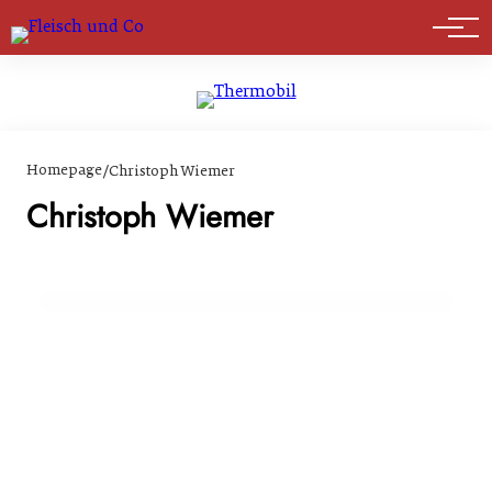
Marktführer
Homepage
/
Christoph Wiemer
15. März 2024
Eiweißwende: Susanne Fromwald und
Christoph Wiemer
Christoph Wiemer übernehmen führende
Rollen bei Donau Soja
GENUSS & TRENDS