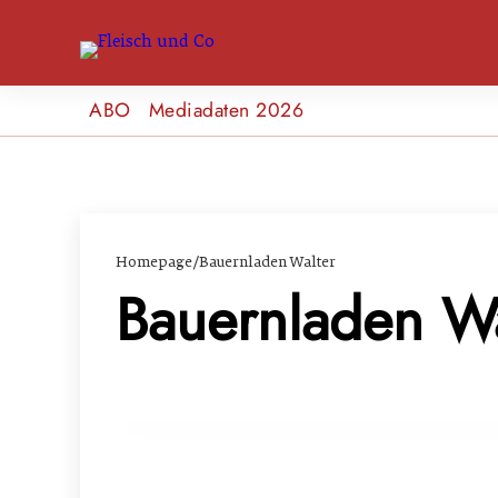
ABO
Mediadaten 2026
Homepage
/
Bauernladen Walter
Bauernladen Wa
23. März 2024
Highlights der 29. Ab-Hof-Messe Wiese
EVENTS & TERMINE