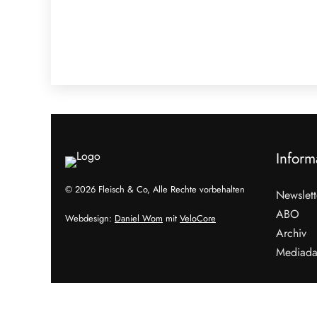
Inform
© 2026 Fleisch & Co, Alle Rechte vorbehalten
Newslett
ABO
Webdesign:
Daniel Wom
mit
VeloCore
Archiv
Mediada
Cookies &