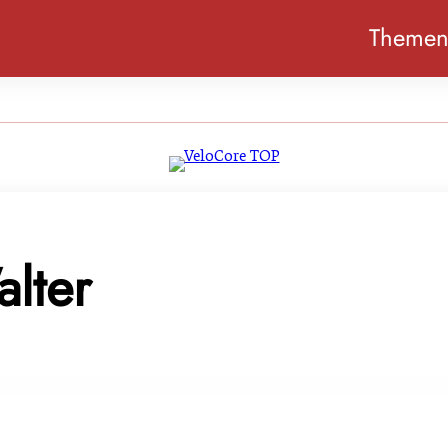
Theme
lter
lburg: Prämierte bäuerliche Produkte & Gewinner