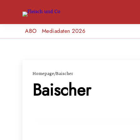
ABO
Mediadaten 2026
Homepage
/
Baischer
Baischer
18. März 2024
Landhuter Trio bei Metzgersprung
AUSBILDUNG