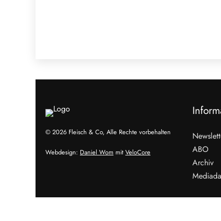
Inform
© 2026 Fleisch & Co, Alle Rechte vorbehalten
Newslett
ABO
Webdesign:
Daniel Wom
mit
VeloCore
Archiv
Mediada
Cookies &