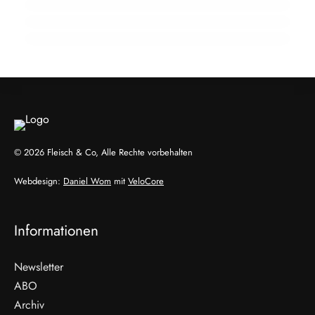
Prüfung bringt vorläufige Klarheit
LANDWIRTSCHAFT & UMWELT
INFO & POLITIK
EVENTS & TERMINE
© 2026 Fleisch & Co, Alle Rechte vorbehalten
Webdesign:
Daniel Wom
mit
VeloCore
Informationen
Newsletter
ABO
Archiv