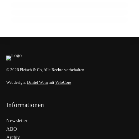
Frischepaket hält die Kühlkette stabil
HANDEL & DIREKTVERMARKTUNG
HANDEL & DIREKTVERMARKTUNG
HANDEL & DIREKTVERMARKTUNG
© 2026 Fleisch & Co, Alle Rechte vorbehalten
Webdesign:
Daniel Wom
mit
VeloCore
Informationen
Newsletter
ABO
Archiv