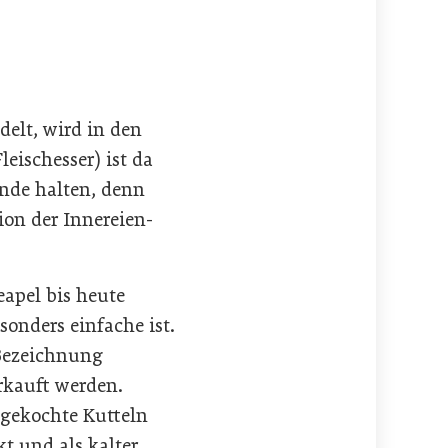
elt, wird in den
eischesser) ist da
ände halten, denn
ion der Innereien-
apel bis heute
sonders einfache ist.
 Bezeichnung
erkauft werden.
 gekochte Kutteln
t und als kalter