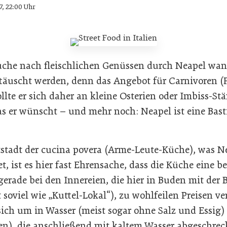
7, 22:00 Uhr
uche nach fleischlichen Genüssen durch Neapel wand
täuscht werden, denn das Angebot für Carnivoren (Fl
ollte er sich daher an kleine Osterien oder Imbiss-St
was er wünscht – und mehr noch: Neapel ist eine Bast
stadt der cucina povera (Arme-Leute-Küche), was Ne
 ist es hier fast Ehrensache, dass die Küche eine be
gerade bei den Innereien, die hier in Buden mit der
t soviel wie „Kuttel-Lokal“), zu wohlfeilen Preisen v
sich um in Wasser (meist sogar ohne Salz und Essig)
en), die anschließend mit kaltem Wasser abgeschreck