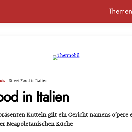
Theme
nds
Street Food in Italien
ood in Italien
äsenten Kutteln gilt ein Gericht namens o’pere 
der Neapoletanischen Küche