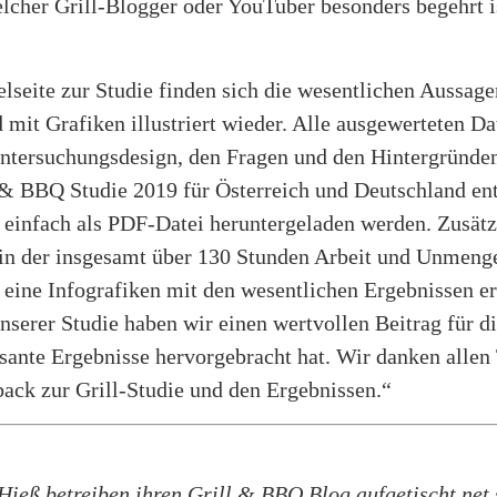
lcher Grill-Blogger oder YouTuber besonders begehrt i
elseite zur Studie finden sich die wesentlichen Aussag
mit Grafiken illustriert wieder. Alle ausgewerteten D
tersuchungsdesign, den Fragen und den Hintergründen 
l & BBQ Studie 2019 für Österreich und Deutschland en
einfach als PDF-Datei heruntergeladen werden. Zusätz
, in der insgesamt über 130 Stunden Arbeit und Unmeng
eine Infografiken mit den wesentlichen Ergebnissen ers
erer Studie haben wir einen wertvollen Beitrag für di
essante Ergebnisse hervorgebracht hat. Wir danken alle
back zur Grill-Studie und den Ergebnissen.“
eß betreiben ihren Grill & BBQ Blog aufgetischt.net s