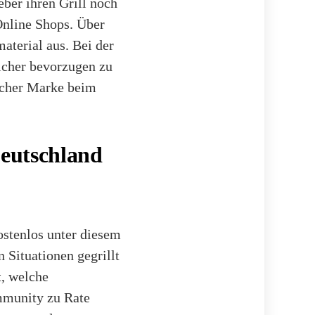
ber ihren Grill noch
Online Shops. Über
aterial aus. Bei der
icher bevorzugen zu
lcher Marke beim
Deutschland
ostenlos unter diesem
 Situationen gegrillt
t, welche
mmunity zu Rate