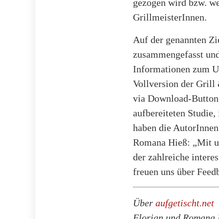
gezogen wird bzw. we
GrillmeisterInnen.
Auf der genannten Zi
zusammengefasst und 
Informationen zum Un
Vollversion der Gril
via Download-Button 
aufbereiteten Studie
haben die AutorInnen 
Romana Hieß: „Mit uns
der zahlreiche inter
freuen uns über Feed
Über
aufgetischt.net
Florian und Romana Hi