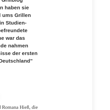
n haben sie
d ums Grillen
in Studien-
befreundete
he war das
Ende nahmen
isse der ersten
 Deutschland"
nd Romana Hieß, die