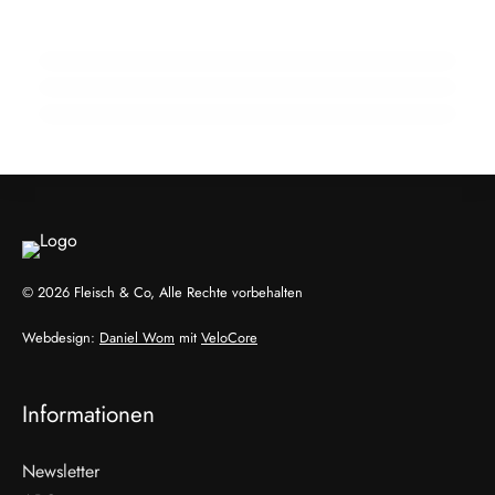
internationalen Austausch
15 Jahre Fleischsommelier: Bewegung am
20. Februar 2026
Wendepunkt
Zellkultivierter Fisch aus Wien:
Hybridmodelle im Aufwind
EVENTS & TERMINE
ALLGEMEIN
GENUSS & TRENDS
© 2026 Fleisch & Co, Alle Rechte vorbehalten
Webdesign:
Daniel Wom
mit
VeloCore
Informationen
Newsletter