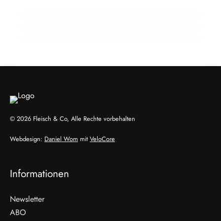
Ehrpfennig für Kärntner Fleischermeister
Schnecken als Fleisch der Zukunft? Ein
Wiener zeigt wie
EVENTS & TERMINE
EVENTS & TERMINE
HANDEL & DIREKTVERMARKTUNG
© 2026 Fleisch & Co, Alle Rechte vorbehalten
Webdesign:
Daniel Wom
mit
VeloCore
Informationen
Newsletter
ABO