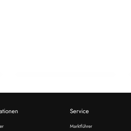
22. Februar 2026
15 Jahre Fleischsommelier: Bewegung
am Wendepunkt
ALLGEMEIN
ationen
Service
er
Marktführer