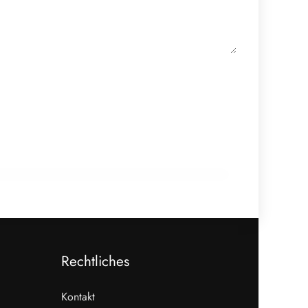
20. Februar 2026
Zellkultivierter Fisch aus Wien:
Hybridmodelle im Aufwind
GENUSS & TRENDS
Rechtliches
Kontakt