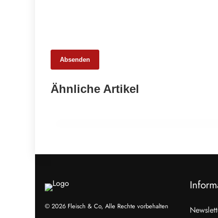
Absenden
27. Februar 2026
Ähnliche Artikel
BIOFACH 2026: Bio-Markt im
internationalen Austausch
EVENTS & TERMINE
Inform
© 2026 Fleisch & Co, Alle Rechte vorbehalten
Newslett