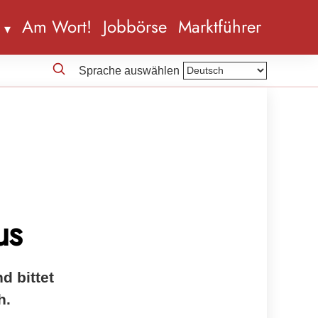
n
Am Wort!
Jobbörse
Marktführer
Sprache auswählen
us
d bittet
h.