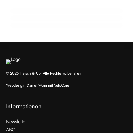
Wendepunkt
Zellkultivierter Fisch aus Wien:
Hybridmodelle im Aufwind
EVENTS & TERMINE
ALLGEMEIN
GENUSS & TRENDS
© 2026 Fleisch & Co, Alle Rechte vorbehalten
Webdesign:
Daniel Wom
mit
VeloCore
Informationen
Newsletter
ABO