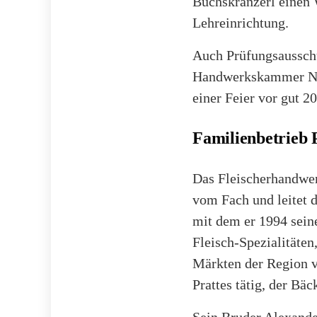
Buchskranzerl einen 
Lehreinrichtung.
Auch Prüfungsausschu
Handwerkskammer Nied
einer Feier vor gut 2
Familienbetrieb 
Das Fleischerhandwer
vom Fach und leitet 
mit dem er 1994 seine
Fleisch-Spezialitäte
Märkten der Region v
Prattes tätig, der Bäc
Sein Bruder Alexande