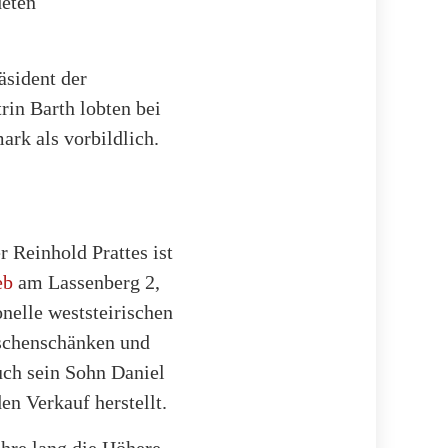
deten
äsident der
in Barth lobten bei
ark als vorbildlich.
 Reinhold Prattes ist
eb
am Lassenberg 2,
onelle weststeirischen
uschenschänken und
uch sein Sohn Daniel
den Verkauf herstellt.
ahre lang die Höhere