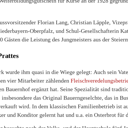
Weiterbildungsgutschein für Kurse an der 1928 gegrün
ssvorsitzender Florian Lang, Christian Läpple, Vizepr
erbayern-Oberpfalz, und Schul-Gesellschafterin Katr
00 Gästen die Leistung des Jungmeisters aus der Steierm
Prattes
k wurde ihm quasi in die Wiege gelegt: Auch sein Vater
den vier Mitarbeiter zählenden
Fleischveredelungsbetri
n Bauernhof ergänzt hat. Seine Spezialität sind traditi
n, insbesondere das Original Bauerngeselchte, das in B
erkauft wird. In dem klassischen Familienbetrieb ist a
ker und Konditor gelernt hat und u.a. ein Osterbrot für 
r besuchte nach der Volks- und der Hauptschule fünf J