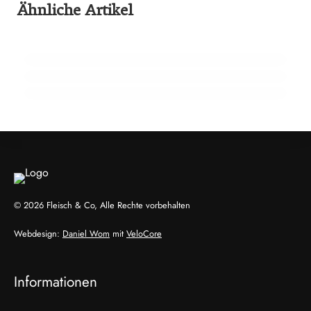
Ähnliche Artikel
03. März 2026
27. Februar 2026
Metzgersprung begeistert 2.000 Besucher
BIOFACH 2026: Bio-Markt im
22. Februar 2026
internationalen Austausch
15 Jahre Fleischsommelier: Bewegung am
Wendepunkt
AUSBILDUNG
EVENTS & TERMINE
ALLGEMEIN
© 2026 Fleisch & Co, Alle Rechte vorbehalten
Webdesign:
Daniel Wom
mit
VeloCore
Informationen