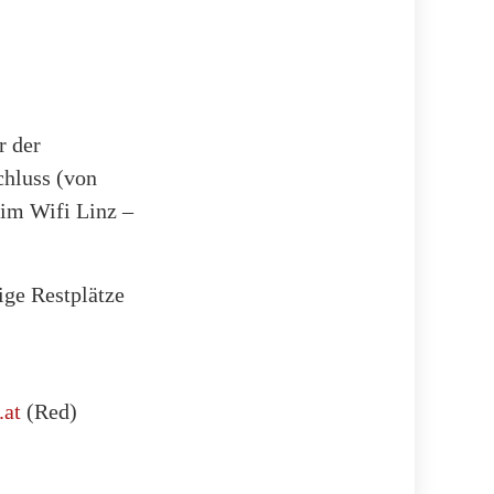
r der
chluss (von
 im Wifi Linz –
ige Restplätze
.at
(Red)