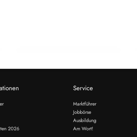
22. Februar 2026
15 Jahre Fleischsommelier: Bewegung
am Wendepunkt
ALLGEMEIN
ationen
Service
er
Marktführer
Jobbörse
Ausbildung
ten 2026
Am Wort!