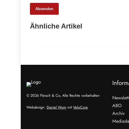
Absenden
25. Februar 2026
Ähnliche Artikel
65 Millionen Euro Umsatz in der
Zuchtrindervermarktung
ALLGEMEIN
Inform
© 2026 Fleisch & Co, Alle Rechte vorbehalten
Newslett
ABO
Webdesign:
Daniel Wom
mit
VeloCore
Archiv
Mediada