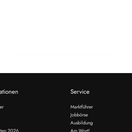
22. Februar 2026
15 Jahre Fleischsommelier: Bewegung
am Wendepunkt
ALLGEMEIN
ationen
Service
er
Marktführer
Jobbörse
Ausbildung
ten 2026
Am Wort!