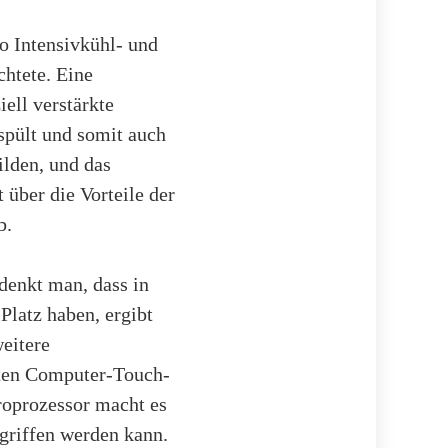
o Intensivkühl- und
htete. Eine
ell verstärkte
spült und somit auch
lden, und das
 über die Vorteile der
b.
denkt man, dass in
Platz haben, ergibt
weitere
rten Computer-Touch-
roprozessor macht es
griffen werden kann.