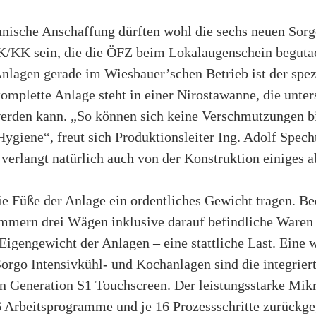
hnische Anschaffung dürften wohl die sechs neuen Sorg
/KK sein, die die ÖFZ beim Lokalaugenschein begutac
nlagen gerade im Wiesbauer’schen Betrieb ist der spezi
omplette Anlage steht in einer Nirostawanne, die unter
werden kann. „So können sich keine Verschmutzungen bi
Hygiene“, freut sich Produktionsleiter Ing. Adolf Specht
erlangt natürlich auch von der Konstruktion einiges a
ie Füße der Anlage ein ordentliches Gewicht tragen. Be
ammern drei Wägen inklusive darauf befindliche Waren 
Eigengewicht der Anlagen – eine stattliche Last. Eine 
orgo Intensivkühl- und Kochanlagen sind die integrie
n Generation S1 Touchscreen. Der leistungsstarke Mik
6 Arbeitsprogramme und je 16 Prozessschritte zurückge