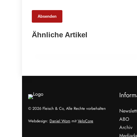
Absenden
25. Februar 2026
Ähnliche Artikel
65 Millionen Euro Umsatz in der
Zuchtrindervermarktung
ALLGEMEIN
Inform
© 2026 Fleisch & Co, Alle Rechte vorbehalten
Newslett
ABO
Webdesign:
Daniel Wom
mit
VeloCore
Archiv
Mediada