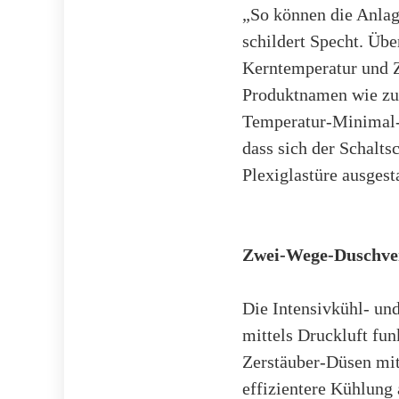
„So können die Anlag
schildert Specht. Üb
Kerntemperatur und Z
Produktnamen wie zum
Temperatur-Minimal- 
dass sich der Schalts
Plexiglastüre ausgesta
Zwei-Wege-Duschver
Die Intensivkühl- un
mittels Druckluft fu
Zerstäuber-Düsen mit
effizientere Kühlung