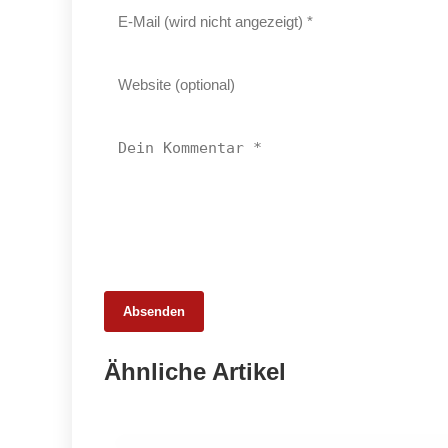
Absenden
16. Juli 2026
Perg: Wie Fleischermeister Andreas
Ähnliche Artikel
Amstler gegen den Branchentrend
punktet