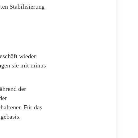
hten Stabilisierung
eschäft wieder
agen sie mit minus
Während der
der
altener. Für das
agebasis.