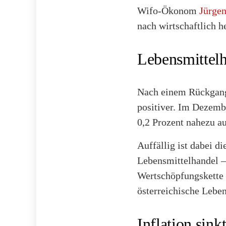
Wifo-Ökonom
Jürge
nach wirtschaftlich h
Lebensmittelh
Nach einem Rückgang
positiver. Im Dezemb
0,2 Prozent nahezu au
Auffällig ist dabei 
Lebensmittelhandel –
Wertschöpfungskette 
österreichische Leben
Inflation sin