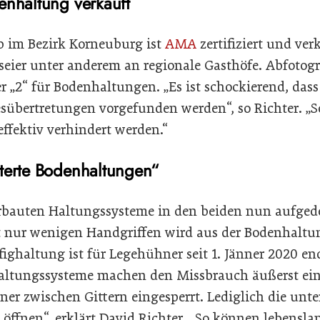
enhaltung verkauft
ieb im Bezirk Korneuburg ist
AMA
zertifiziert und verk
er unter anderem an regionale Gasthöfe. Abfotograf
 „2“ für Bodenhaltungen. „Es ist schockierend, das
zesübertretungen vorgefunden werden“, so Richter. „
ffektiv verhindert werden.“
terte Bodenhaltungen“
erbauten Haltungssysteme in den beiden nun aufged
it nur wenigen Handgriffen wird aus der Bodenhaltu
ighaltung ist für Legehühner seit 1. Jänner 2020 en
haltungssysteme machen den Missbrauch äußerst ei
ner zwischen Gittern eingesperrt. Lediglich die unt
h öffnen“, erklärt David Richter. „So können lebensla