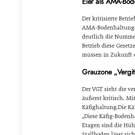
Eier als AMA-Bod
Der kritisierte Betr
AMA-Bodenhaltungsei
deutlich die Nummer
Betrieb diese Geset
müssen in Zukunft e
Grauzone „Vergit
Der VGT sieht die v
äußerst kritisch. M
Käfighaltung.Die Käf
„Diese Käfig-Boden
Etagen sind die Hüh
Stallboden lässt sic