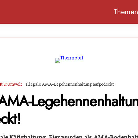
Theme
ft & Umwelt
Illegale AMA-Legehennenhaltung aufgedeckt!
e AMA-Legehennenhaltu
ckt!
gale Käfighaltung, Eier wurden als AMA-Bodenhal