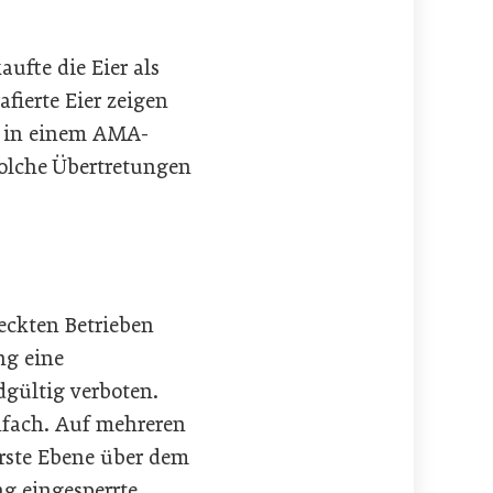
aufte die Eier als
ierte Eier zeigen
s in einem AMA-
Solche Übertretungen
eckten Betrieben
ng eine
dgültig verboten.
nfach. Auf mehreren
erste Ebene über dem
ng eingesperrte