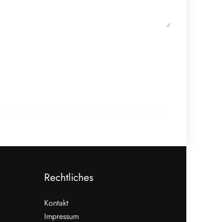
22. Januar 2026
EU-Mercosur-Abkommen: Rechtliche
Prüfung bringt vorläufige Klarheit
EVENTS & TERMINE
Rechtliches
Kontakt
Impressum