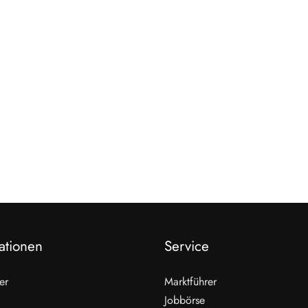
23. Januar 2026
Studie zeigt: Warum tierische
Lebensmittel in Entwicklungsländern
eine zentrale Rolle spielen
INFO & POLITIK
ationen
Service
er
Marktführer
Jobbörse