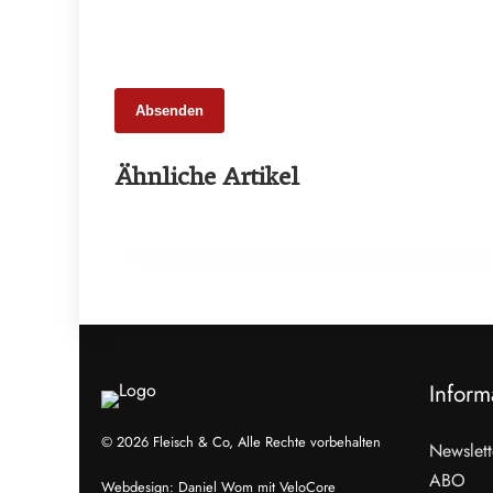
Absenden
13. Februar 2026
Ähnliche Artikel
Neues Rekordniveau: Bio-Anteil nähert
sich zwölf Prozent
LANDWIRTSCHAFT & UMWELT
Inform
© 2026 Fleisch & Co, Alle Rechte vorbehalten
Newslett
ABO
Webdesign:
Daniel Wom
mit
VeloCore