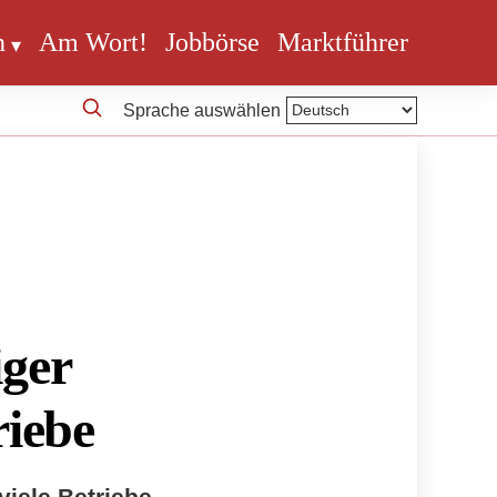
n
Am Wort!
Jobbörse
Marktführer
Sprache auswählen
e
iger
riebe
 viele Betriebe