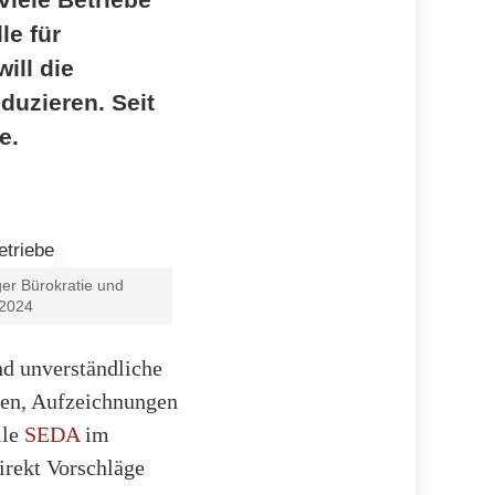
le für
ill die
uzieren. Seit
e.
ger Bürokratie und
.2024
nd unverständliche
ten, Aufzeichnungen
lle
SEDA
im
irekt Vorschläge