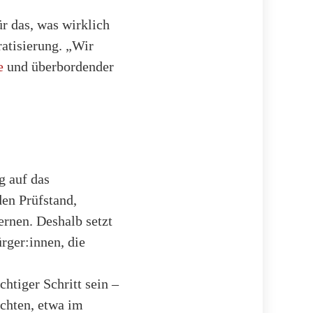
r das, was wirklich
ratisierung. „Wir
e
und überbordender
g auf das
en Prüfstand,
ernen. Deshalb setzt
ger:innen, die
htiger Schritt sein –
chten, etwa im