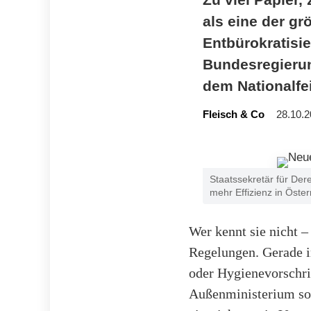
als eine der gr
Entbürokratisi
Bundesregierun
dem Nationalfei
Fleisch & Co
28.10.2
Staatssekretär für Der
mehr Effizienz in Öste
Wer kennt sie nicht 
Regelungen. Gerade 
oder Hygienevorschrif
Außenministerium sol