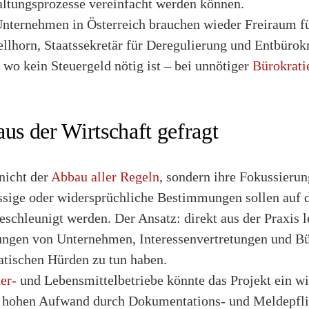
altungsprozesse vereinfacht werden können.
ternehmen in Österreich brauchen wieder Freiraum fü
ellhorn, Staatssekretär für Deregulierung und Entbürok
, wo kein Steuergeld nötig ist – bei unnötiger
Bürokrati
aus der Wirtschaft gefragt
 nicht der
Abbau aller Regeln
, sondern ihre Fokussierun
ssige oder widersprüchliche Bestimmungen sollen auf d
eschleunigt werden. Der Ansatz: direkt aus der Praxis l
gen von Unternehmen, Interessenvertretungen und Bür
atischen Hürden zu tun haben.
er-
und Lebensmittelbetriebe könnte das Projekt ein wic
n hohen Aufwand durch Dokumentations- und Meldepfli