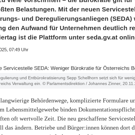
ößten Belastungen. Mit der neuen Servicestel
erungs- und Deregulierungsanliegen (SEDA) w
g den Aufwand für Unternehmen deutlich red
ertag ist die Plattform unter seda.gv.at onlin
025, 07:49 Uhr
egulierung und Entbürokratisierung Sepp Schellhorn setzt sich für weni
rreichs Verwaltung ein. © Parlamentsdirektion / Johannes Zinner, 20.11
– langwierige Behördenwege, komplizierte Formulare u
im Lebensmittelgewerbe binden Dokumentationspflich
ten oft wertvolle Zeit. Die neu geschaffene Serviceste
l das ändern. Betriebe und Bürger:innen können dort d