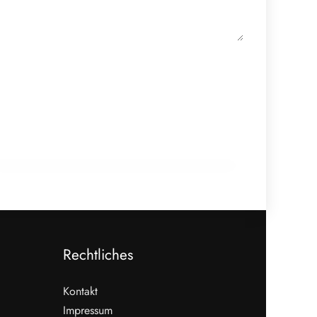
19. Dezember 2025
Fleischeslust – wenn ein Metzger ein
Jahr lang seine Welt zeichnet
LESETIPPS
Rechtliches
Kontakt
Impressum