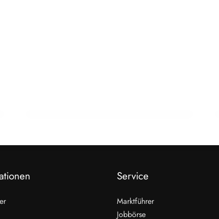
11. Februar 2026
Wagyu verstehen, schneiden,
zubereiten – Neues Standardwerk von
Maurer, Otto und Junck
LESETIPPS
ationen
Service
er
Marktführer
Jobbörse