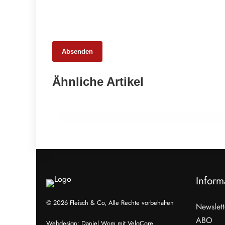
Absenden
17. März 2026
Ähnliche Artikel
Tux-Zillertaler Rind zwischen Geschichte
und Renaissance
LESETIPPS
Inform
© 2026 Fleisch & Co, Alle Rechte vorbehalten
Newslett
ABO
Webdesign:
Daniel Wom
mit
VeloCore