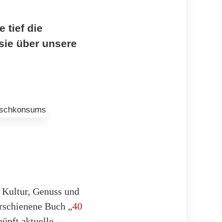
 tief die
sie über unsere
n Kultur, Genuss und
erschienene Buch „
40
üpft aktuelle