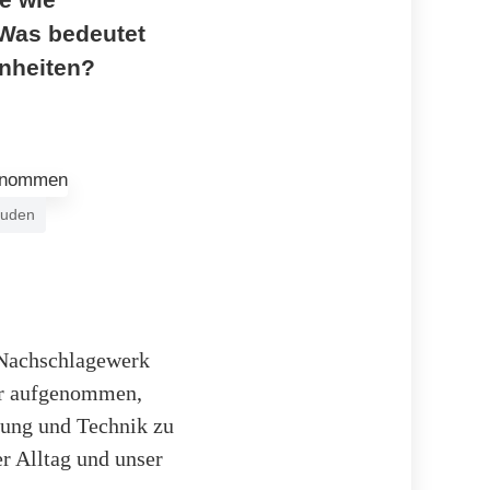
 Was bedeutet
hnheiten?
Duden
 Nachschlagewerk
ter aufgenommen,
hrung und Technik zu
er Alltag und unser