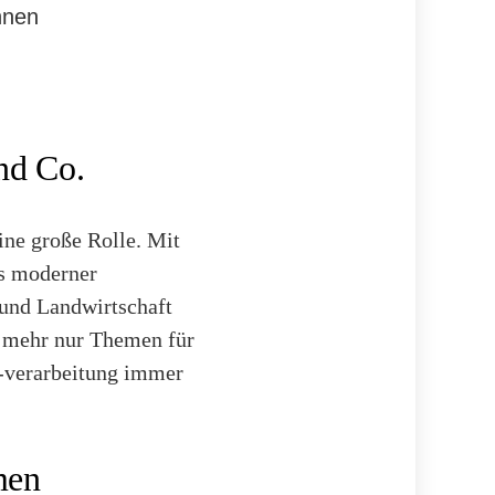
hnen
nd Co.
ine große Rolle. Mit
ss moderner
 und Landwirtschaft
t mehr nur Themen für
-verarbeitung immer
men