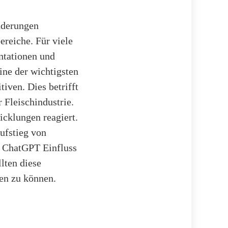
nderungen
reiche. Für viele
ntationen und
ine der wichtigsten
iven. Dies betrifft
 Fleischindustrie.
icklungen reagiert.
Aufstieg von
e ChatGPT Einfluss
lten diese
en zu können.