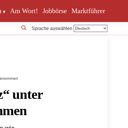
n
Am Wort!
Jobbörse
Marktführer
Sprache auswählen
ufgenommen
z“ unter
ommen
e wie