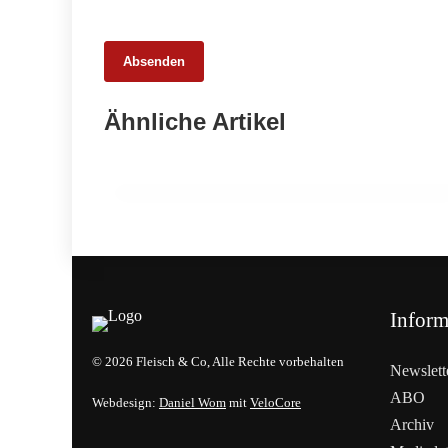
Absenden
05. März 2026
Ähnliche Artikel
Netzwerktreffen stärkt Frauen der
Lebensmittelbranche
EVENTS & TERMINE
Inform
© 2026 Fleisch & Co, Alle Rechte vorbehalten
Newslett
ABO
Webdesign:
Daniel Wom
mit
VeloCore
Archiv