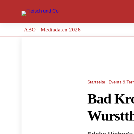
ABO
Mediadaten 2026
Startseite
Events & Ter
Bad Kro
Wurstth
Edeka Hieber's