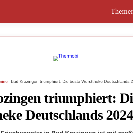
Theme
mine
Bad Krozingen triumphiert: Die beste Wursttheke Deutschlands 
zingen triumphiert: Di
eke Deutschlands 202
 Frischecenter in Bad Krozingen ist mit gr