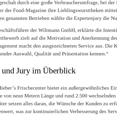
geschah durch eine große Verbraucherumfrage, bei der
ser der Food-Magazine ihre Lieblingswursttheken mitte
en genannten Betrieben wählte die Expertenjury die N
eschäftsführer der Wiltmann GmbH, erklärte die Intent
tbewerb zielt auf die Motivation und Anerkennung der
agement macht den ausgezeichneten Service aus. Die K
ender Auswahl, Qualität und Präsentation kennen.“
n und Jury im Überblick
ieber’s Frischecenter bietet ein außergewöhnliches Ei
e von neun Metern Länge und rund 2.500 wechselnden 
ter setzen alles daran, die Wünsche der Kunden zu erf
enwert, was zur kontinuierlichen Verbesserung des Servi