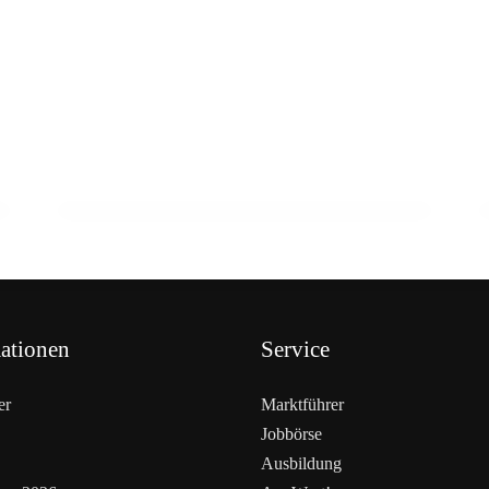
03. März 2026
Metzgersprung begeistert 2.000
Besucher
AUSBILDUNG
ationen
Service
er
Marktführer
Jobbörse
Ausbildung