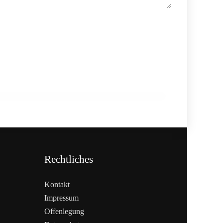
27. Februar 2026
BIOFACH 2026: Bio-Markt im
internationalen Austausch
EVENTS & TERMINE
Rechtliches
Kontakt
Impressum
Offenlegung
WEITERLESEN