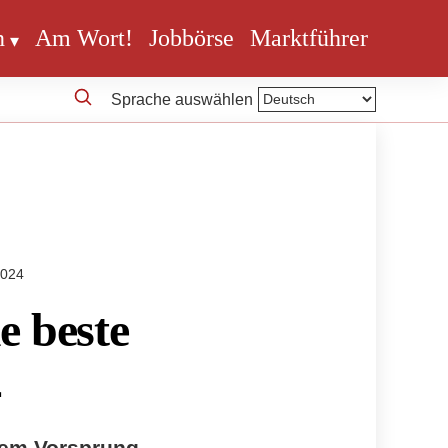
n
Am Wort!
Jobbörse
Marktführer
Sprache auswählen
2024
e beste
4
oßem Vorsprung