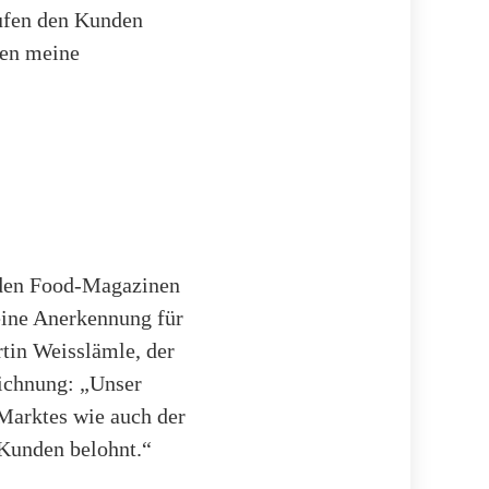
aufen den Kunden
nen meine
 den Food-Magazinen
eine Anerkennung für
rtin Weisslämle, der
eichnung: „Unser
Marktes wie auch der
 Kunden belohnt.“