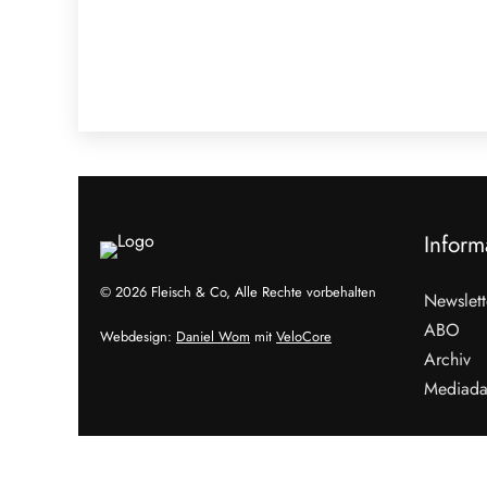
Inform
© 2026 Fleisch & Co, Alle Rechte vorbehalten
Newslett
ABO
Webdesign:
Daniel Wom
mit
VeloCore
Archiv
Mediada
Cookies &