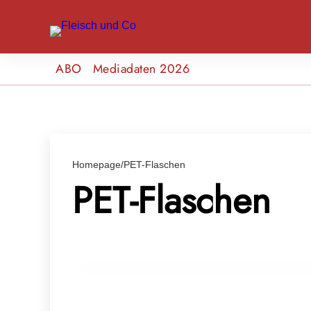
ABO
Mediadaten 2026
Homepage
/
PET-Flaschen
PET-Flaschen
07. April 2025
Was hinter dem Einwegpfand wirklich st
auf Österreichs größte Verpackungsref
INFO & POLITIK