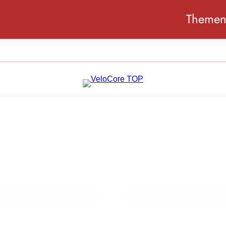
Theme
27. März 2024
eckt – ein Rückblick
Einwegpfand: Vorbereit
orm
Hochtouren
EVENTS & TERMINE