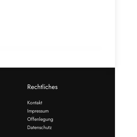
10. März 2026
Raimund Plautz über die
Meisterprüfung als Fundament der
Branche
AM WORT!
Rechtliches
Kontakt
Impressum
Offenlegung
WEITERLESEN
Datenschutz
Nicht verpassen