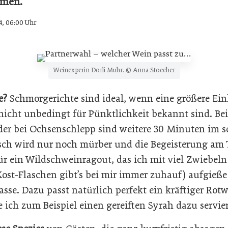
mmen.
4, 06:00 Uhr
Weinexperin Dorli Muhr. © Anna Stoecher
e?
Schmorgerichte sind ideal, wenn eine größere Ein
e nicht unbedingt für Pünktlichkeit bekannt sind. B
der bei Ochsenschlepp sind weitere 30 Minuten im 
eisch wird nur noch mürber und die Begeisterung am
für ein Wildschweinragout, das ich mit viel Zwiebeln
Kost-Flaschen gibt’s bei mir immer zuhauf) aufgieß
sse. Dazu passt natürlich perfekt ein kräftiger Ro
 ich zum Beispiel einen gereiften Syrah dazu servie