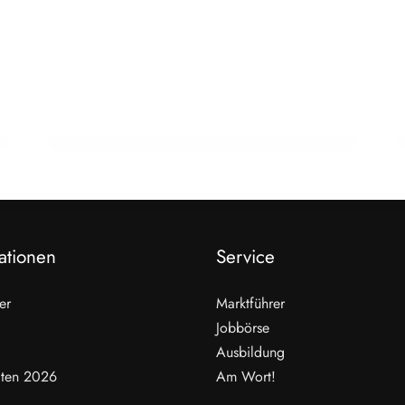
12. März 2026
Ronny Paulusch: KI verändert Sprache
und Textkultur
AM WORT!
ationen
Service
er
Marktführer
Jobbörse
Ausbildung
ten 2026
Am Wort!