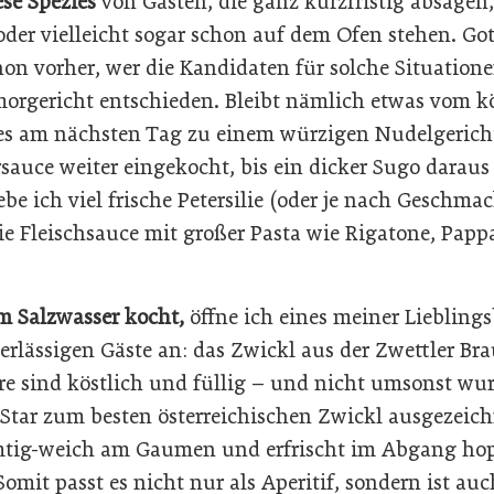
se Spezies
von Gästen, die ganz kurzfristig absagen
oder vielleicht sogar schon auf dem Ofen stehen. Go
on vorher, wer die Kandidaten für solche Situatione
morgericht entschieden. Bleibt nämlich etwas vom k
h es am nächsten Tag zu einem würzigen Nudelgerich
sauce weiter eingekocht, bis ein dicker Sugo daraus
e ich viel frische Petersilie (oder je nach Geschma
ie Fleischsauce mit großer Pasta wie Rigatone, Papp
.
m Salzwasser kocht,
öffne ich eines meiner Lieblings
rlässigen Gäste an: das Zwickl aus der Zwettler Braue
re sind köstlich und füllig – und nicht umsonst wu
tar zum besten österreichischen Zwickl ausgezeichne
mtig-weich am Gaumen und erfrischt im Abgang hop
Somit passt es nicht nur als Aperitif, sondern ist auc