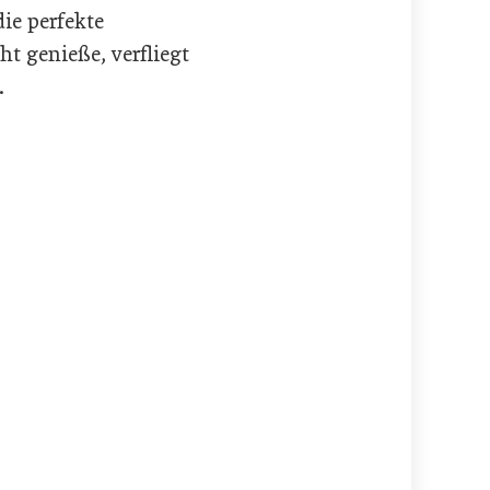
ie perfekte
t genieße, verfliegt
.