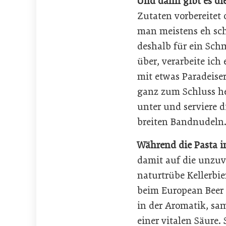
Und dann gibt es die
Zutaten vorbereitet 
man meistens eh sch
deshalb für ein Sch
über, verarbeite ic
mit etwas Paradeiser
ganz zum Schluss heb
unter und serviere d
breiten Bandnudeln
Während die Pasta i
damit auf die unzuve
naturtrübe Kellerbie
beim European Beer S
in der Aromatik, sa
einer vitalen Säure. 