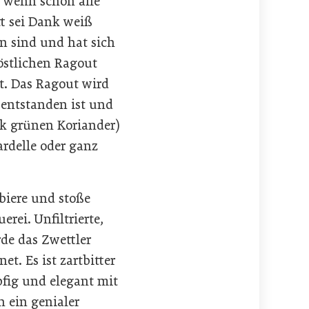
, wenn schon alle
tt sei Dank weiß
n sind und hat sich
östlichen Ragout
t. Das Ragout wird
 entstanden ist und
ck grünen Koriander)
ardelle oder ganz
biere und stoße
rei. Unfiltrierte,
rde das Zwettler
t. Es ist zartbitter
fig und elegant mit
h ein genialer