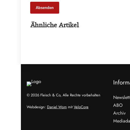
Absenden
16. März 2026
Ähnliche Artikel
Fabian Kolosz über Prämierungen als
Zeichen handwerklicher Stärke
AM WORT!
Inform
© 2026 Fleisch & Co, Alle Rechte vorbehalten
Newslett
ABO
Webdesign:
Daniel Wom
mit
VeloCore
Archiv
Mediada