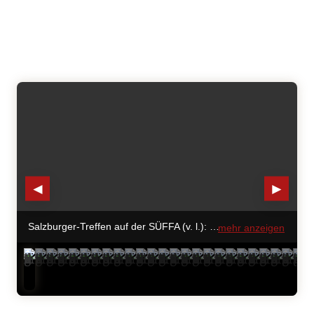
◄
►
Salzburger-Treffen auf der SÜFFA (v. l.): Fleischerverbands-Obmann und Fleischermeister Anton Karl, Sohn Anton Nikolaus Karl, Schwiegersohn und Nachfolger Thomas Gassner sowie Gramiller-Verkaufsleiter Christian Hofer.© HaRo
mehr anzeigen