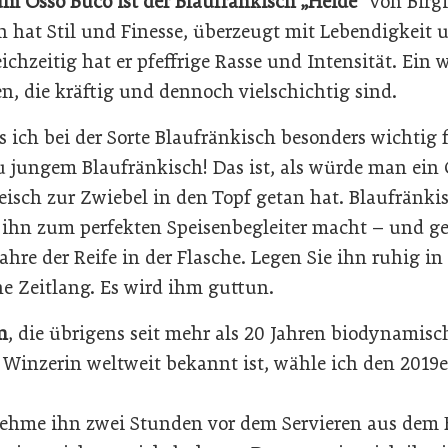
um Osso Buco ist der Blaufränkisch „Heide“
von Birgi
n hat Stil und Finesse, überzeugt mit Lebendigkeit 
chzeitig hat er pfeffrige Rasse und Intensität. Ein
en, die kräftig und dennoch vielschichtig sind.
 ich bei der Sorte Blaufränkisch besonders wichtig fi
zu jungem Blaufränkisch! Das ist, als würde man ein
eisch zur Zwiebel in den Topf getan hat. Blaufränki
e ihn zum perfekten Speisenbegleiter macht – und 
ahre der Reife in der Flasche. Legen Sie ihn ruhig in
ne Zeitlang. Es wird ihm guttun.
n
, die übrigens seit mehr als 20 Jahren biodynamisch
e Winzerin weltweit bekannt ist, wähle ich den 2019
 nehme ihn zwei Stunden vor dem Servieren aus dem