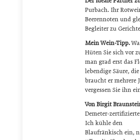
Der ideale Partner z
Purbach. Ihr Rotwei
Beerennoten und glei
Begleiter zu Gericht
Mein Wein-Tipp.
Was
Hüten Sie sich vor 
man grad erst das Fl
lebendige Säure, di
braucht er mehrere J
vergessen Sie ihn ei
Von Birgit Braunstei
Demeter-zertifiziert
Ich kühle den
Blaufränkisch ein,