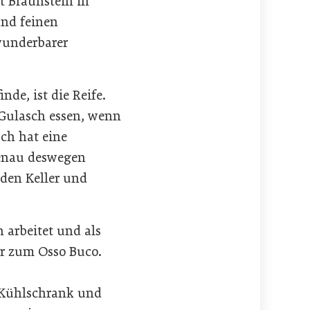
t Braunstein in
und feinen
 wunderbarer
nde, ist die Reife.
 Gulasch essen, wenn
sch hat eine
genau deswegen
 den Keller und
 arbeitet und als
er zum Osso Buco.
 Kühlschrank und