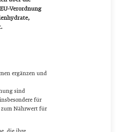
r EU-Verordnung
hlenhydrate,
.
hmen ergänzen und
hnung sind
insbesondere für
n zum Nährwert für
, die ihre