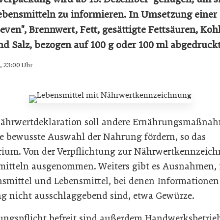
ebensmitteln zu informieren. In Umsetzung eine
even", Brennwert, Fett, gesättigte Fettsäuren, Ko
nd Salz, bezogen auf 100 g oder 100 ml abgedruckt
6, 23:00 Uhr
 Nährwertdeklaration soll andere Ernährungsmaßna
ine bewusste Auswahl der Nahrung fördern, so das
rium. Von der Verpflichtung zur Nährwertkennzeic
mitteln ausgenommen. Weiters gibt es Ausnahmen, 
nsmittel und Lebensmittel, bei denen Informatione
g nicht ausschlaggebend sind, etwa Gewürze.
ngspflicht befreit sind außerdem Handwerksbetriebe