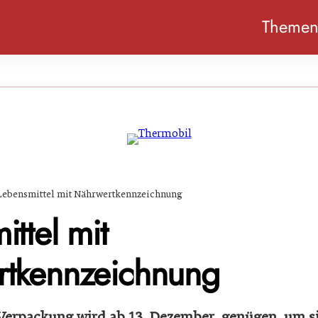
Theme
Lebensmittel mit Nährwertkennzeichnung
ttel mit
tkennzeichnung
e Verpackung wird ab 13. Dezember genügen, um s