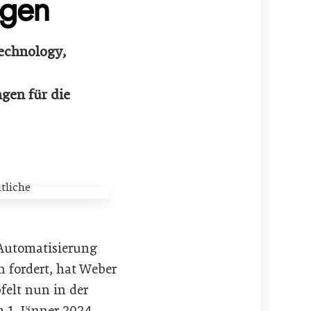
ngen
echnology,
gen für die
 Automatisierung
n fordert, hat Weber
elt nun in der
1. Jänner 2024