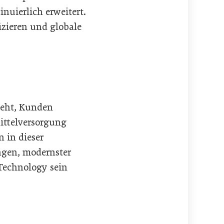
nuierlich erweitert.
izieren und globale
teht, Kunden
mittelversorgung
 in dieser
ngen, modernster
 Technology sein