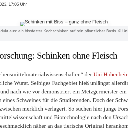
023, 17:05 Uhr
odukt aus: ein bissfester Kochschinken auf rein pflanzlicher Basis. © Un
orschung: Schinken ohne Fleisch
ebensmittelmaterialwissenschaften“ der
Uni Hohenhei
liche Wurst. Selbiges Fachgebiet hieß unlängst allerd
 und nach wie vor demonstriert ein Metzgermeister ein 
n eines Schweines für die Studierenden. Doch der Schw
nzwischen merklich verlagert. So suchen hier junge For
mittelwissenschaft und Biotechnologie nach den Ursa
eschmacklich näher an das tierische Original heranko