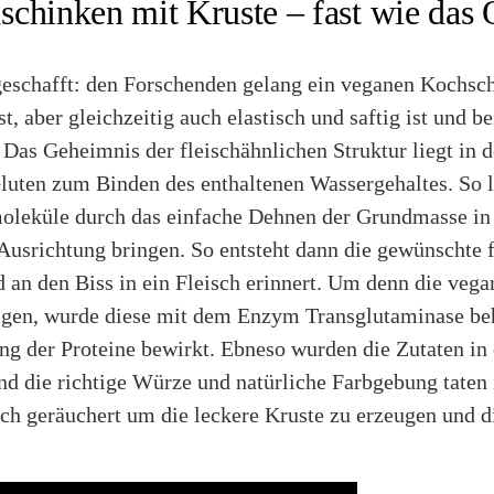
chinken mit Kruste – fast wie das 
geschafft: den Forschenden gelang ein veganen Kochsc
st, aber gleichzeitig auch elastisch und saftig ist und
. Das Geheimnis der fleischähnlichen Struktur liegt in
uten zum Binden des enthaltenen Wassergehaltes. So l
oleküle durch das einfache Dehnen der Grundmasse in 
usrichtung bringen. So entsteht dann die gewünschte f
d an den Biss in ein Fleisch erinnert. Um denn die ve
igen, wurde diese mit dem Enzym Transglutaminase beh
ng der Proteine bewirkt. Ebneso wurden die Zutaten in 
nd die richtige Würze und natürliche Farbgebung taten 
ch geräuchert um die leckere Kruste zu erzeugen und di