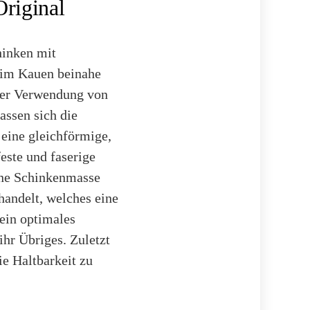
Original
hinken mit
 beim Kauen beinahe
 der Verwendung von
assen sich die
eine gleichförmige,
este und faserige
gane Schinkenmasse
andelt, welches eine
ein optimales
ihr Übriges. Zuletzt
e Haltbarkeit zu