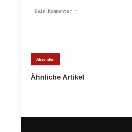
Absenden
27. Februar 2026
Ähnliche Artikel
BIOFACH 2026: Bio-Markt im
internationalen Austausch
EVENTS & TERMINE