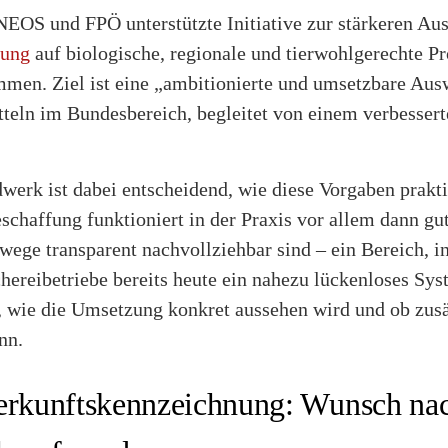
EOS und FPÖ unterstützte Initiative zur stärkeren Aus
fung
auf biologische, regionale und tierwohlgerechte P
men. Ziel ist eine „ambitionierte und umsetzbare Aus
tteln im Bundesbereich, begleitet von einem verbesser
dwerk ist dabei entscheidend, wie diese Vorgaben prakt
chaffung funktioniert in der Praxis vor allem dann gu
wege transparent nachvollziehbar sind – ein Bereich, i
chereibetriebe bereits heute ein nahezu lückenloses Sy
n, wie die Umsetzung konkret aussehen wird und ob zus
nn.
erkunftskennzeichnung: Wunsch nac