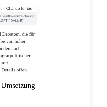
 Herkunftskennzeichnung
hatGPT / DALL·E)
 Debatten, die für
ebe von hoher
anden auch
agrarpolitischer
larer
 Details offen.
er Umsetzung