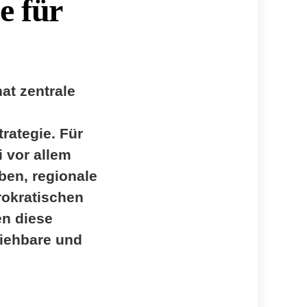
e für
at zentrale
rategie. Für
 vor allem
ben, regionale
okratischen
en diese
ziehbare und