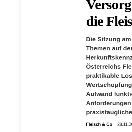
Versorg
die Fle
Die Sitzung am
Themen auf den
Herkunftskennz
Österreichs Fl
praktikable Lö
Wertschöpfung
Aufwand funktio
Anforderungen l
praxistauglich
Fleisch & Co
28.11.2