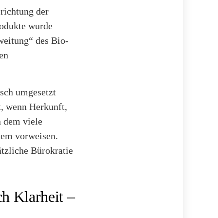
richtung der
rodukte wurde
weitung“ des Bio-
ten
isch umgesetzt
t, wenn Herkunft,
n dem viele
stem vorweisen.
ätzliche Bürokratie
h Klarheit –