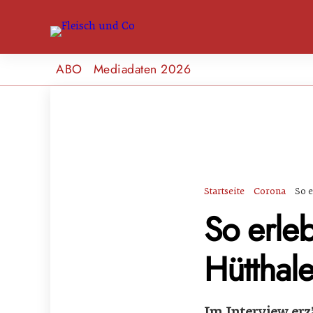
ABO
Mediadaten 2026
Startseite
Corona
So 
So erle
Hütthale
Im Interview erzä