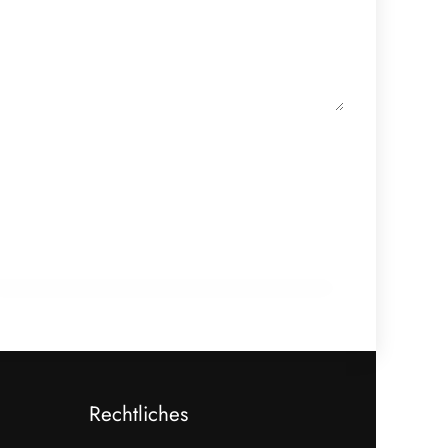
19. November 2021
WKÖ-Spitze: Wirtschafts-Hilfspaket
existenziell wichtig für Betriebe und
Beschäftigte
CORONA
Rechtliches