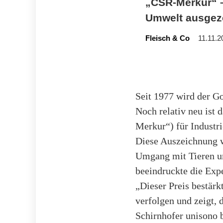
„CSR-Merkur“ –
Umwelt ausgez
Fleisch & Co
11.11.2
Seit 1977 wird der G
Noch relativ neu ist 
Merkur“) für Industri
Diese Auszeichnung w
Umgang mit Tieren un
beeindruckte die Exp
„Dieser Preis bestär
verfolgen und zeigt, 
Schirnhofer unisono b