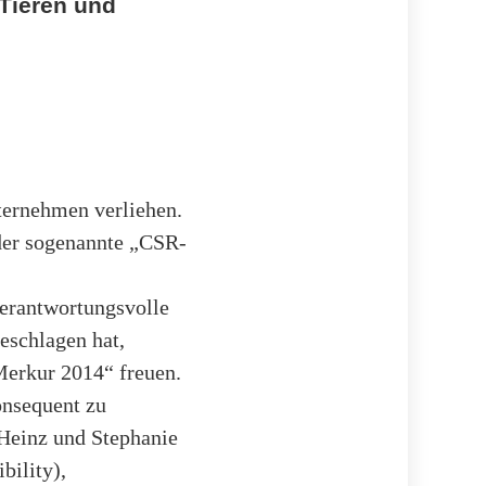
Tieren und
ternehmen verliehen.
(der sogenannte „CSR-
erantwortungsvolle
eschlagen hat,
Merkur 2014“ freuen.
onsequent zu
-Heinz und Stephanie
bility),