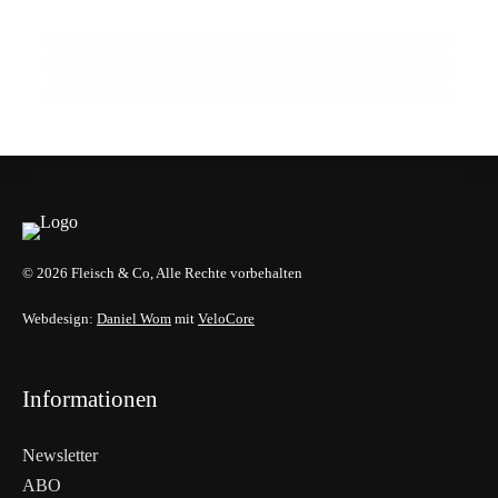
Wendepunkt
910 Mio. Euro Umsatz: Transgourmet baut
Fleisch-Segment aus
ALLGEMEIN
ALLGEMEIN
ALLGEMEIN
© 2026 Fleisch & Co, Alle Rechte vorbehalten
Webdesign:
Daniel Wom
mit
VeloCore
Informationen
Newsletter
ABO