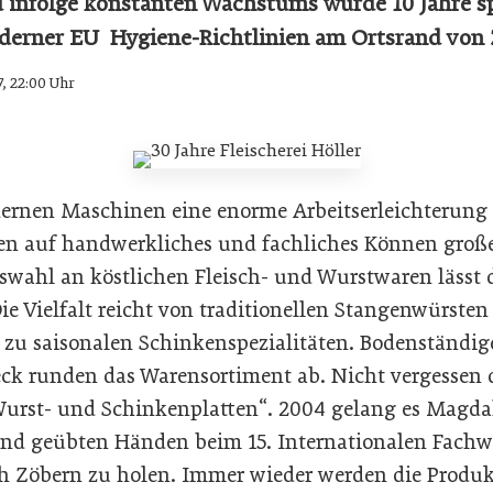
d infolge konstanten Wachstums wurde 10 Jahre s
erner EU Hygiene-Richtlinien am Ortsrand von Z
7, 22:00 Uhr
rnen Maschinen eine enorme Arbeitserleichterung 
n auf handwerkliches und fachliches Können gro
uswahl an köstlichen Fleisch- und Wurstwaren lässt 
ie Vielfalt reicht von traditionellen Stangenwürsten
n zu saisonalen Schinkenspezialitäten. Bodenständig
eck runden das Warensortiment ab. Nicht vergessen 
Wurst- und Schinkenplatten“. 2004 gelang es Magda
nd geübten Händen beim 15. Internationalen Fachw
ch Zöbern zu holen. Immer wieder werden die Produkt