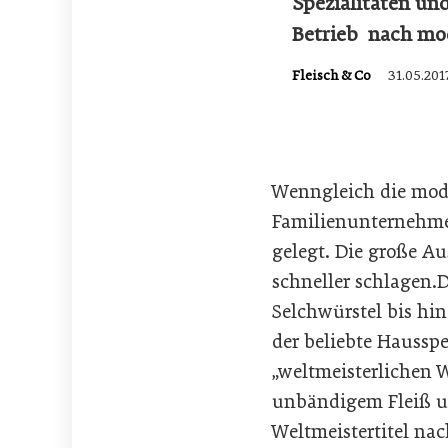
Spezialitäten un
Betrieb nach mod
Fleisch & Co
31.05.201
Wenngleich die mode
Familienunternehme
gelegt. Die große A
schneller schlagen.D
Selchwürstel bis hi
der beliebte Haussp
„weltmeisterlichen 
unbändigem Fleiß u
Weltmeistertitel na