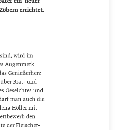
päter ein neuer
öbern errichtet.
sind, wird im
ßes Augenmerk
das Genießerherz
 über Brat- und
es Geselchtes und
darf man auch die
lena Höller mit
ettbewerb den
e der Fleischer-