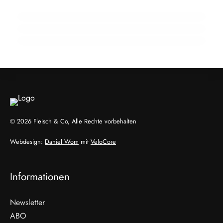
Wendepunkt
910 Mio. Euro Umsatz: Transgourmet baut
Fleisch-Segment aus
ALLGEMEIN
ALLGEMEIN
ALLGEMEIN
© 2026 Fleisch & Co, Alle Rechte vorbehalten
Webdesign:
Daniel Wom
mit
VeloCore
Informationen
Newsletter
ABO