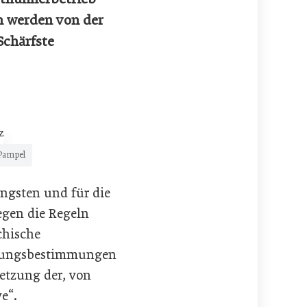
n werden von der
Schärfste
Pampel
engsten und für die
egen die Regeln
chische
altungsbestimmungen
etzung der, von
e“.