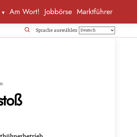
n
Am Wort!
Jobbörse
Marktführer
Sprache auswählen
tz
stoß
sthühnerbetrieb