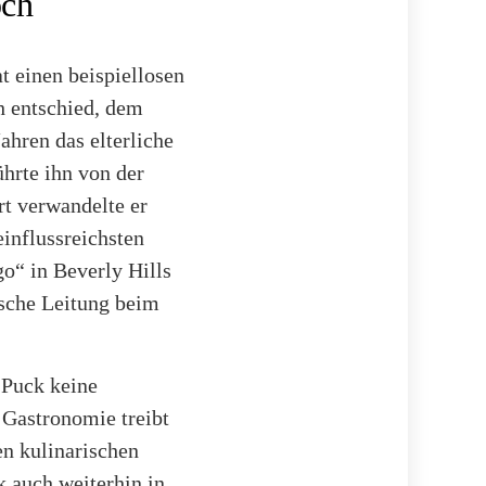
och
t einen beispiellosen
h entschied, dem
ahren das elterliche
ührte ihn von der
rt verwandelte er
einflussreichsten
go“ in Beverly Hills
ische Leitung beim
 Puck keine
 Gastronomie treibt
en kulinarischen
k auch weiterhin in