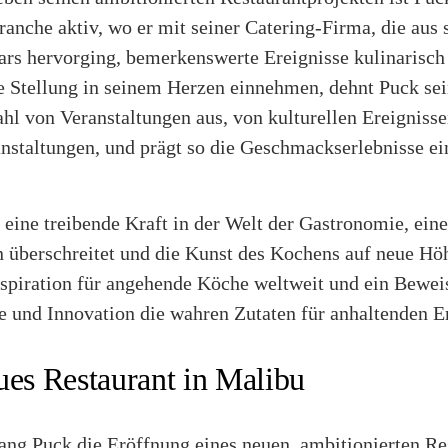
anche aktiv, wo er mit seiner Catering-Firma, die aus 
ars hervorging, bemerkenswerte Ereignisse kulinarisch
e Stellung in seinem Herzen einnehmen, dehnt Puck sei
ahl von Veranstaltungen aus, von kulturellen Ereignisse
staltungen, und prägt so die Geschmackserlebnisse ein
eine treibende Kraft in der Welt der Gastronomie, ein
n überschreitet und die Kunst des Kochens auf neue Hö
nspiration für angehende Köche weltweit und ein Beweis
e und Innovation die wahren Zutaten für anhaltenden Er
ues Restaurant in Malibu
ang Puck die Eröffnung eines neuen, ambitionierten Re