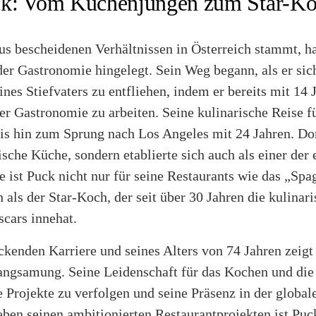
k: Vom Küchenjungen zum Star-K
s bescheidenen Verhältnissen in Österreich stammt, ha
der Gastronomie hingelegt. Sein Weg begann, als er sic
nes Stiefvaters zu entfliehen, indem er bereits mit 14 J
er Gastronomie zu arbeiten. Seine kulinarische Reise f
bis hin zum Sprung nach Los Angeles mit 24 Jahren. Do
ische Küche, sondern etablierte sich auch als einer der 
 ist Puck nicht nur für seine Restaurants wie das „Spa
 als der Star-Koch, der seit über 30 Jahren die kulinar
scars innehat.
ckenden Karriere und seines Alters von 74 Jahren zeigt
angsamung. Seine Leidenschaft für das Kochen und die
e Projekte zu verfolgen und seine Präsenz in der global
ben seinen ambitionierten Restaurantprojekten ist Puc