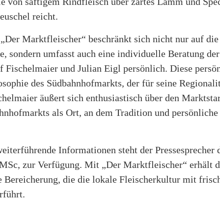
ie von saftigem Rindfleisch über zartes Lamm und Spec
uschel reicht.
Der Marktfleischer“ beschränkt sich nicht nur auf die 
e, sondern umfasst auch eine individuelle Beratung de
f Fischelmaier und Julian Eigl persönlich. Diese persö
ilosophie des Südbahnhofmarkts, der für seine Regional
schelmaier äußert sich enthusiastisch über den Marktstar
nhofmarkts als Ort, an dem Tradition und persönliche
eiterführende Informationen steht der Pressespreche
MSc, zur Verfügung. Mit „Der Marktfleischer“ erhält
ve Bereicherung, die die lokale Fleischerkultur mit fris
rführt.