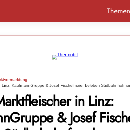
Theme
ektvermarktung
in Linz: KaufmannGruppe & Josef Fischelmaier beleben Südbahnhofmar
rktfleischer in Linz:
nGruppe & Josef Fisch