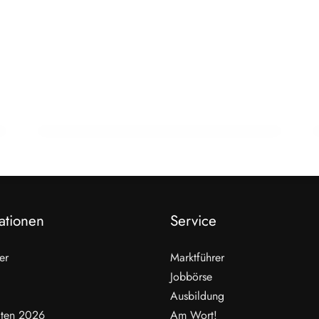
23. Februar 2026
Schnecken als Fleisch der Zukunft? Ein
Wiener zeigt wie
HANDEL & DIREKTVERMARKTUNG
ationen
Service
er
Marktführer
Jobbörse
Ausbildung
ten 2026
Am Wort!