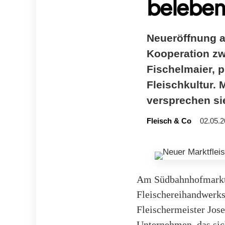
beleben
Neueröffnung a
Kooperation z
Fischelmaier, pr
Fleischkultur. 
versprechen sie
Fleisch & Co
02.05.2
Am Südbahnhofmarkt i
Fleischereihandwerk
Fleischermeister Jose
Unternehmen, das sic