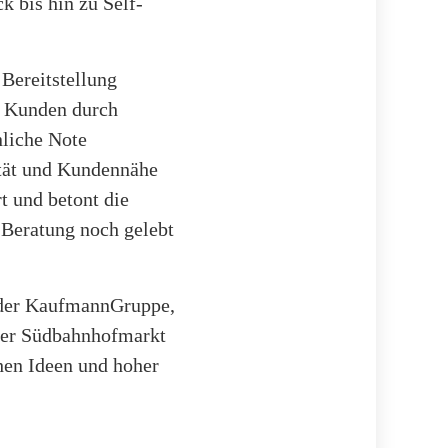
k bis hin zu Self-
Bereitstellung
r Kunden durch
nliche Note
ität und Kundennähe
t und betont die
 Beratung noch gelebt
r der KaufmannGruppe,
 der Südbahnhofmarkt
chen Ideen und hoher