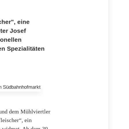
her", eine
ter Josef
ionellen
en Spezialitäten
und dem Mühlviertler
leischer“, ein
s widmet. Ab dem 30.