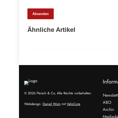
Absenden
26. Februar 2026
Ähnliche Artikel
Schweinemarkt 2026: Strukturwandel
statt Krise
HANDEL & DIREKTVERMARKTUNG
Inform
© 2026 Fleisch & Co, Alle Rechte vorbehalten
Newslett
ABO
Webdesign:
Daniel Wom
mit
VeloCore
Archiv
Mediada