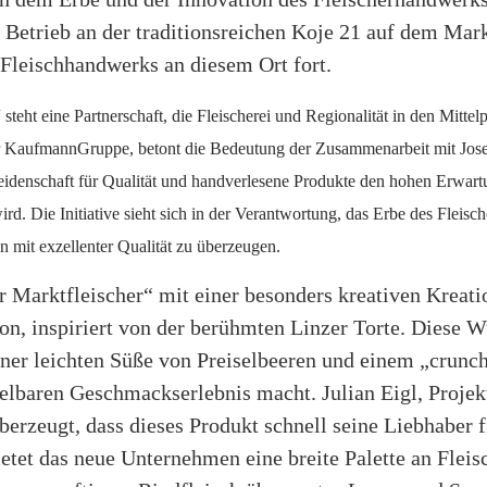
ue Betrieb an der traditionsreichen Koje 21 auf dem Mark
 Fleischhandwerks an diesem Ort fort.
steht eine Partnerschaft, die Fleischerei und Regionalität in den Mittel
 KaufmannGruppe, betont die Bedeutung der Zusammenarbeit mit Josef
Leidenschaft für Qualität und handverlesene Produkte den hohen Erwar
d. Die Initiative sieht sich in der Verantwortung, das Erbe des Fleisc
 mit exzellenter Qualität zu überzeugen.
 Marktfleischer“ mit einer besonders kreativen Kreatio
on, inspiriert von der berühmten Linzer Torte. Diese 
iner leichten Süße von Preiselbeeren und einem „crunc
lbaren Geschmackserlebnis macht. Julian Eigl, Projekt
überzeugt, dass dieses Produkt schnell seine Liebhaber
etet das neue Unternehmen eine breite Palette an Fleis