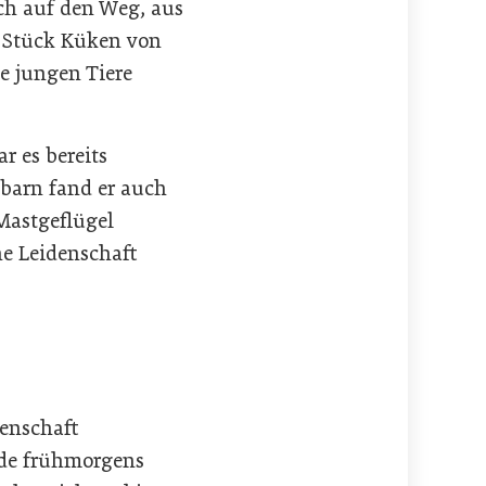
ch auf den Weg, aus
t Stück Küken von
ne jungen Tiere
r es bereits
hbarn fand er auch
Mastgeflügel
ne Leidenschaft
denschaft
nde frühmorgens