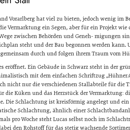
nd Vorarlberg hat viel zu bieten, jedoch wenig im B
 die Vermarktung ein Segen, aber für ein Projekt wie
e Wege zwischen Behörden und Geneh- migungen sin
reichplan steht und der Bau begonnen werden kann. 
it gemeinsam durch und folgen ihrem Traum vom Hü
s eröffnet. Ein Gebäude in Schwarz steht in der grü
nimalistisch mit dem einfachen Schriftzug „Hühner.
h nicht nur die verschiedenen Stallabteile für die T
r die Küken und das Herzstück der Vermarktung: di
. Die Schlachtung ist kreisförmig angelegt und ein 
tische Schlachtung, ähnlich einer Schlachtbandanl
rmals pro Woche steht Lucas selbst noch im Schlacht
abei den Rohstoff für das stetig wachsende Sortimen