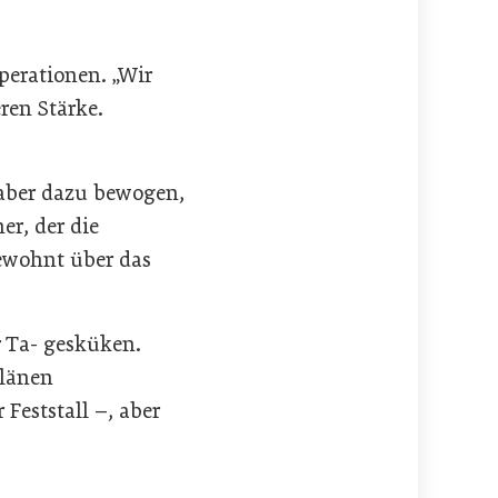
perationen. „Wir
ren Stärke.
 aber dazu bewogen,
er, der die
ewohnt über das
r Ta- gesküken.
Plänen
Feststall –, aber