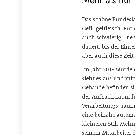
Das schöne Bundesla
Geflügelfleisch. Für
auch schwierig. Di
dauert, bis der Ein
aber auch diese Ze
Im Jahr 2019 wurde e
sieht es aus und mi
Gebäude befinden sic
der Aufzuchtraum fü
Verarbeitungs- räume
eine beinahe automa
kleineren Stil. Meh
seinem Mitarbeiter d