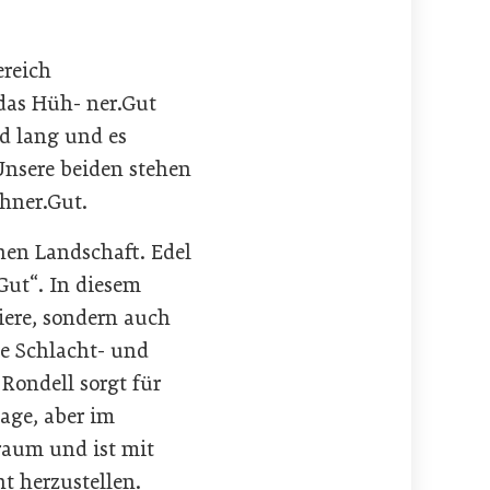
ereich
 das Hüh- ner.Gut
d lang und es
Unsere beiden stehen
hner.Gut.
nen Landschaft. Edel
Gut“. In diesem
iere, sondern auch
e Schlacht- und
Rondell sorgt für
age, aber im
raum und ist mit
t herzustellen.