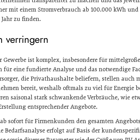
ternehmen transparenter zu machen und das jeweils
er mit einem Stromverbrauch ab 100.000 kWh und
Jahr zu finden.
n verringern
r Gewerbe ist komplex, insbesondere für mittelgro
n für eine fundierte Analyse und das notwendige Fa
rsorger, die Privathaushalte beliefern, stellen auch
ehmen bereit, weshalb oftmals zu viel für Energie b
eren saisonal stark schwankende Verbräuche, wie etw
 Erstellung entsprechender Angebote.
 ab sofort für Firmenkunden den gesamten Angebot
ie Bedarfsanalyse erfolgt auf Basis der kundenspezifi
 sowie diverser Parameter wie der Größe von PV-A