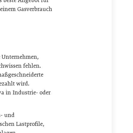
 beste Angebot für
 einem Gasverbrauch
ße Unternehmen,
chwissen fehlen.
 maßgeschneiderte
ezahlt wird.
a in Industrie- oder
s- und
schen Lastprofile,
nlagen,