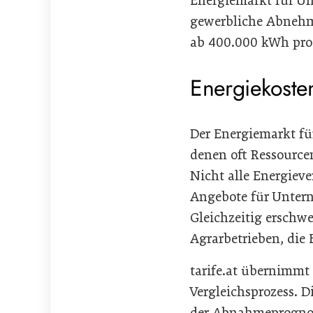
Energiemarkt für Un
gewerbliche Abnehm
ab 400.000 kWh pro 
Energiekoste
Der Energiemarkt fü
denen oft Ressource
Nicht alle Energieve
Angebote für Untern
Gleichzeitig erschw
Agrarbetrieben, die
tarife.at übernimmt
Vergleichsprozess. D
der Abnahmeprognose