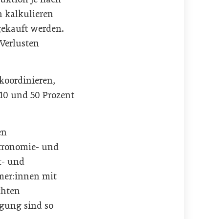
h kalkulieren
gekauft werden.
 Verlusten
oordinieren,
 10 und 50 Prozent
en
stronomie- und
t- und
mer:innen mit
chten
rgung sind so