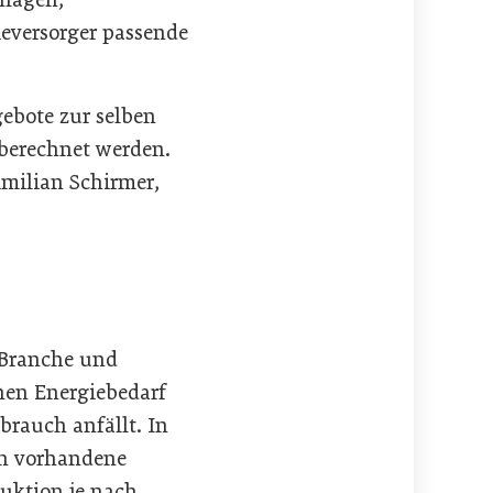
ieversorger passende
gebote zur selben
 berechnet werden.
imilian Schirmer,
 Branche und
ohen Energiebedarf
brauch anfällt. In
ch vorhandene
uktion je nach