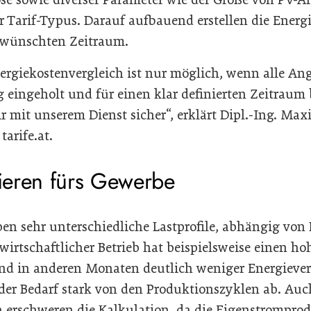
r Tarif-Typus. Darauf aufbauend erstellen die Energ
ewünschten Zeitraum.
nergiekostenvergleich ist nur möglich, wenn alle An
g eingeholt und für einen klar definierten Zeitraum
r mit unserem Dienst sicher“, erklärt Dipl.-Ing. Max
tarife.at.
lieren fürs Gewerbe
en sehr unterschiedliche Lastprofile, abhängig von
dwirtschaftlicher Betrieb hat beispielsweise einen h
end in anderen Monaten deutlich weniger Energiever
 der Bedarf stark von den Produktionszyklen ab. Au
 erschweren die Kalkulation, da die Eigenstromprod