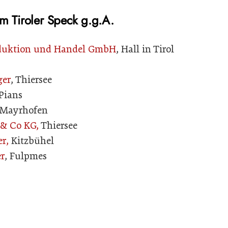
m Tiroler Speck g.g.A.
oduktion und Handel GmbH
, Hall in Tirol
ger
, Thiersee
 Pians
 Mayrhofen
& Co KG,
Thiersee
r,
Kitzbühel
r
, Fulpmes