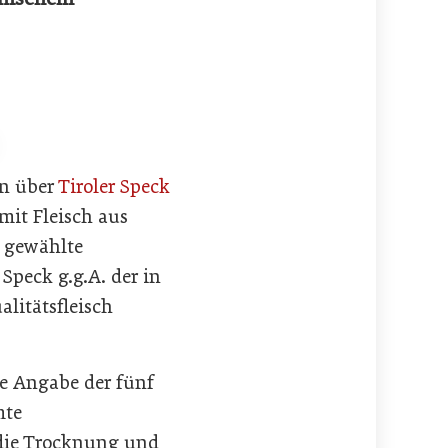
en über
Tiroler Speck
mit Fleisch aus
t gewählte
Speck g.g.A. der in
alitätsfleisch
he Angabe der fünf
mte
 die Trocknung und