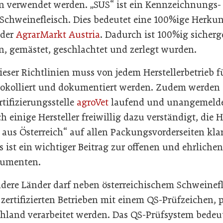
n verwendet werden. „SUS“ ist ein Kennzeichnungs-
 Schweinefleisch. Dies bedeutet eine 100%ige Herkun
 der
AgrarMarkt Austria
. Dadurch ist 100%ig sicherge
n, gemästet, geschlachtet und zerlegt wurden.
ieser Richtlinien muss von jedem Herstellerbetrieb f
otokolliert und dokumentiert werden. Zudem werden 
rtifizierungsstelle
agroVet
laufend und unangemeldet
h einige Hersteller freiwillig dazu verständigt, die 
 aus Österreich“ auf allen Packungsvorderseiten kla
 ist ein wichtiger Beitrag zur offenen und ehrlic
sumenten.
ndere Länder darf neben österreichischem Schweinefl
 zertifizierten Betrieben mit einem QS-Prüfzeichen,
land verarbeitet werden. Das QS-Prüfsystem bedeu