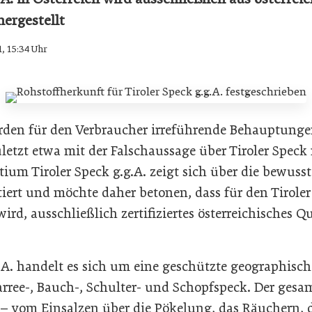
hergestellt
1, 15:34 Uhr
rden für den Verbraucher irreführende Behauptung
uletzt etwa mit der Falschaussage über Tiroler Speck 
ium Tiroler Speck g.g.A. zeigt sich über die bewuss
tiert und möchte daher betonen, dass für den Tiroler 
ird, ausschließlich zertifiziertes österreichisches Qu
g.A. handelt es sich um eine geschützte geographisc
arree-, Bauch-, Schulter- und Schopfspeck. Der gesa
 – vom Einsalzen über die Pökelung, das Räuchern,