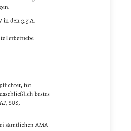
gen.
7 in den g.g.A.
ellerbetriebe
flichtet, für
usschließlich bestes
AP, SUS,
 bei sämtlichen AMA